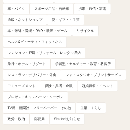
車・バイク
スポーツ用品・自転車
携帯・通信・家電
通販・ネットショップ
花・ギフト・手芸
本・雑誌・音楽・DVD・映画・ゲーム
リサイクル
ヘルス&ビューティ・フィットネス
マンション・戸建・リフォーム・レンタル収納
旅行・ホテル・リゾート
学習塾・カルチャー・教育・教習所
レストラン・デリバリー・外食
フォトスタジオ・プリントサービス
アミューズメント
保険・共済・金融
冠婚葬祭・イベント
プレゼントキャンペーン・クーポン
TV局・新聞社・フリーペーパー・その他
生活・くらし
政党・政治
郵便局
Shufoo!お知らせ