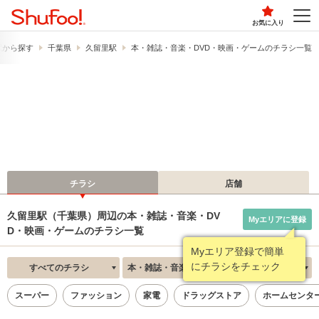
お気に入り
駅から探す
千葉県
久留里駅
本・雑誌・音楽・DVD・映画・ゲームのチラシ一覧
チラシ
店舗
久留里駅（千葉県）周辺の本・雑誌・音楽・DV
Myエリアに登録
D・映画・ゲームのチラシ一覧
Myエリア登録で簡単
にチラシをチェック
すべてのチラシ
本・雑誌・音楽・DVD・映画・ゲーム
新着順
スーパー
ファッション
家電
ドラッグストア
ホームセンタ