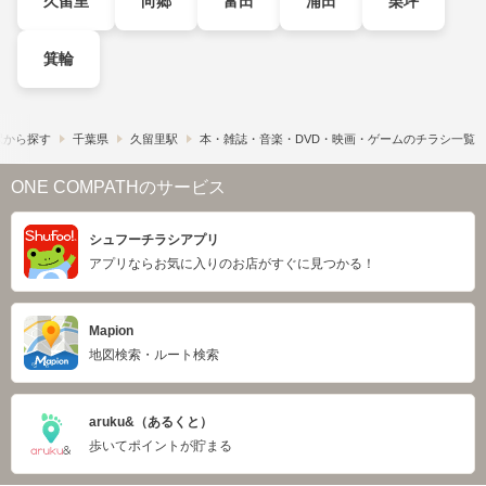
久留里
向郷
富田
浦田
栗坪
箕輪
駅から探す
千葉県
久留里駅
本・雑誌・音楽・DVD・映画・ゲームのチラシ一覧
ONE COMPATHのサービス
シュフーチラシアプリ
アプリならお気に入りのお店がすぐに見つかる！
Mapion
地図検索・ルート検索
aruku&（あるくと）
歩いてポイントが貯まる