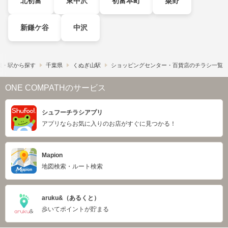
北初富
東中沢
初富本町
粟野
新鎌ケ谷
中沢
線・駅から探す
千葉県
くぬぎ山駅
ショッピングセンター・百貨店のチラシ一覧
ONE COMPATHのサービス
シュフーチラシアプリ
アプリならお気に入りのお店がすぐに見つかる！
Mapion
地図検索・ルート検索
aruku&（あるくと）
歩いてポイントが貯まる