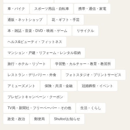
車・バイク
スポーツ用品・自転車
携帯・通信・家電
通販・ネットショップ
花・ギフト・手芸
本・雑誌・音楽・DVD・映画・ゲーム
リサイクル
ヘルス&ビューティ・フィットネス
マンション・戸建・リフォーム・レンタル収納
旅行・ホテル・リゾート
学習塾・カルチャー・教育・教習所
レストラン・デリバリー・外食
フォトスタジオ・プリントサービス
アミューズメント
保険・共済・金融
冠婚葬祭・イベント
プレゼントキャンペーン・クーポン
TV局・新聞社・フリーペーパー・その他
生活・くらし
政党・政治
郵便局
Shufoo!お知らせ