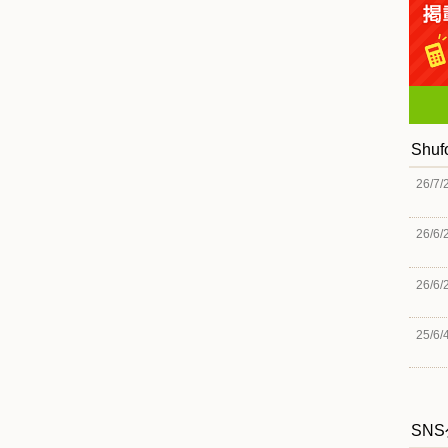
Shu
26/7/
26/6/
26/6/
25/6/
SN