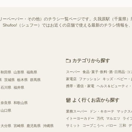
フリーペーパー・その他）のチラシ一覧ページです。久我原駅（千葉県）
 Shufoo!（シュフー）ではお近くの店舗で使える最新のチラシ情報
カテゴリから探す
スーパー
食品･菓子･飲料･酒･日用品･コ
秋田県
山形県
福島県
家電店
ファッション
キッズ・ベビー・
県
茨城県
栃木県
群馬県
携帯・通信・家電
ヘルス＆ビューティ・
石川県
福井県
よく行くお店から探す
奈良県
和歌山県
山口県
業務スーパー
ドン・キホーテ
マックス
イトーヨーカドー
万代
マルエツ
ライ
サミット
コープこうべ
バロー
三和
デ
大分県
宮崎県
鹿児島県
沖縄県