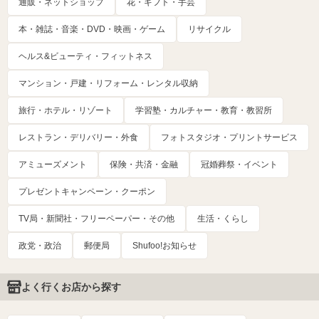
通販・ネットショップ
花・ギフト・手芸
本・雑誌・音楽・DVD・映画・ゲーム
リサイクル
ヘルス&ビューティ・フィットネス
マンション・戸建・リフォーム・レンタル収納
旅行・ホテル・リゾート
学習塾・カルチャー・教育・教習所
レストラン・デリバリー・外食
フォトスタジオ・プリントサービス
アミューズメント
保険・共済・金融
冠婚葬祭・イベント
プレゼントキャンペーン・クーポン
TV局・新聞社・フリーペーパー・その他
生活・くらし
政党・政治
郵便局
Shufoo!お知らせ
よく行くお店から探す