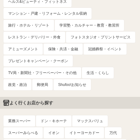
ヘルス&ビューティ・フィットネス
マンション・戸建・リフォーム・レンタル収納
旅行・ホテル・リゾート
学習塾・カルチャー・教育・教習所
レストラン・デリバリー・外食
フォトスタジオ・プリントサービス
アミューズメント
保険・共済・金融
冠婚葬祭・イベント
プレゼントキャンペーン・クーポン
TV局・新聞社・フリーペーパー・その他
生活・くらし
政党・政治
郵便局
Shufoo!お知らせ
よく行くお店から探す
業務スーパー
ドン・キホーテ
マックスバリュ
スーパーみらべる
イオン
イトーヨーカドー
万代