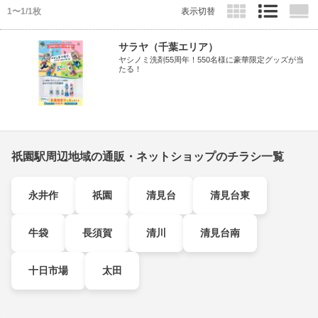
1〜1/1枚
表示切替
サラヤ（千葉エリア）
ヤシノミ洗剤55周年！550名様に豪華限定グッズが当
たる！
祇園駅周辺地域の通販・ネットショップのチラシ一覧
永井作
祇園
清見台
清見台東
牛袋
長須賀
清川
清見台南
十日市場
太田