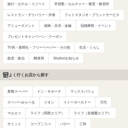
旅行・ホテル・リゾート
学習塾・カルチャー・教育・教習所
レストラン・デリバリー・外食
フォトスタジオ・プリントサービス
アミューズメント
保険・共済・金融
冠婚葬祭・イベント
プレゼントキャンペーン・クーポン
TV局・新聞社・フリーペーパー・その他
生活・くらし
政党・政治
郵便局
Shufoo!お知らせ
よく行くお店から探す
業務スーパー
ドン・キホーテ
マックスバリュ
スーパーみらべる
イオン
イトーヨーカドー
万代
マルエツ
ライフ（関西エリア）
ライフ（首都圏エリア）
サミット
コープこうべ
バロー
三和