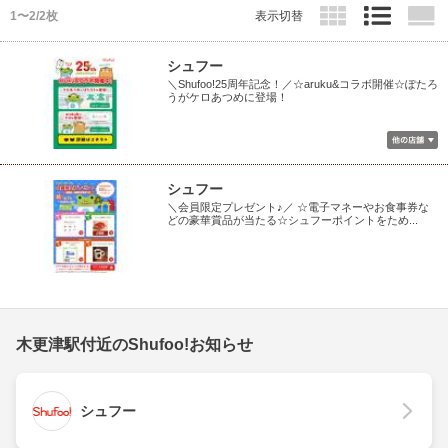
1〜2/2枚
表示切替
シュフー
＼Shufoo!25周年記念！／☆aruku&コラボ開催☆ぽたろ
うがケロあつめに登場！
シュフー
＼会員限定プレゼント♪／ ☆電子マネーやお食事券な
どの豪華賞品が当たる☆シュフーポイントをため...
木更津駅付近のShufoo!お知らせ
シュフー