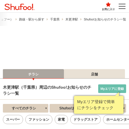
お気に入り
（シュフー）
路線・駅から探す
千葉県
木更津駅
Shufoo!お知らせのチラシ一覧
チラシ
店舗
木更津駅（千葉県）周辺のShufoo!お知らせのチ
Myエリアに登録
ラシ一覧
Myエリア登録で簡単
にチラシをチェック
すべてのチラシ
Shufoo!お知らせ
新着順
スーパー
ファッション
家電
ドラッグストア
ホームセンタ