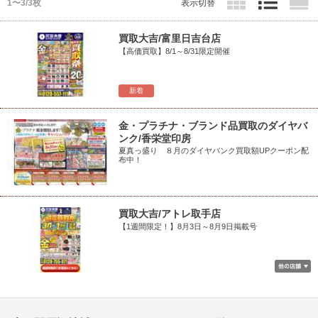
1〜3/3枚
表示切替
買取大吉/富里日吉台店
【高価買取】8/1～8/31限定開催
新着
金・プラチナ・ブランド品買取のダイヤバ
ンク/香栄堂印房
夏真っ盛り ８月のダイヤバンク買取額UPクーポン配
布中！
買取大吉/アトレ取手店
【1週間限定！】8月3日～8月9日掲載号