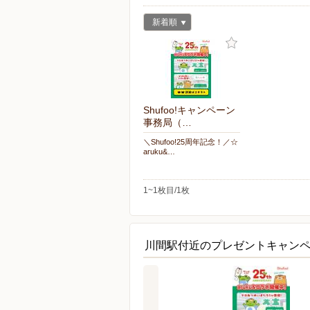
新着順
Shufoo!キャンペーン
事務局（…
＼Shufoo!25周年記念！／☆
aruku&…
1~1枚目/1枚
川間駅付近のプレゼントキャン