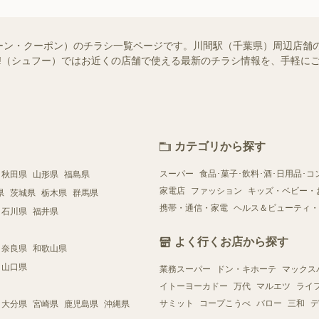
ーン・クーポン）のチラシ一覧ページです。川間駅（千葉県）周辺店舗
foo!（シュフー）ではお近くの店舗で使える最新のチラシ情報を、手軽
カテゴリから探す
スーパー
食品･菓子･飲料･酒･日用品･コ
秋田県
山形県
福島県
家電店
ファッション
キッズ・ベビー・
県
茨城県
栃木県
群馬県
携帯・通信・家電
ヘルス＆ビューティ・
石川県
福井県
よく行くお店から探す
奈良県
和歌山県
山口県
業務スーパー
ドン・キホーテ
マックス
イトーヨーカドー
万代
マルエツ
ライ
サミット
コープこうべ
バロー
三和
デ
大分県
宮崎県
鹿児島県
沖縄県