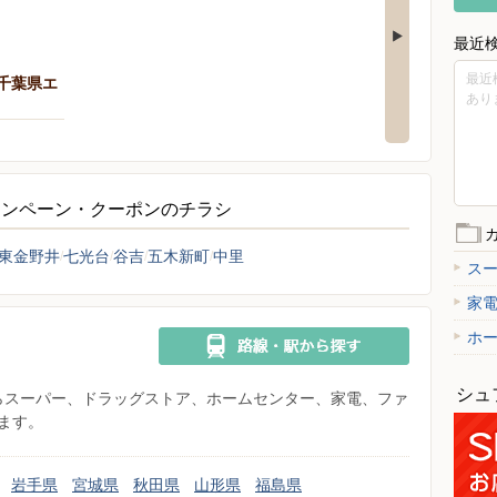
最近
最近
（千葉県エ
あり
ャンペーン・クーポンのチラシ
東金野井
七光台
谷吉
五木新町
中里
ス
家
ホ
シュ
県からスーパー、ドラッグストア、ホームセンター、家電、ファ
ます。
岩手県
宮城県
秋田県
山形県
福島県