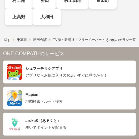
村上南
勝田
村上団地
萱田町
上高野
大和田
から探す
千葉県
勝田台駅
TV局・新聞社・フリーペーパー・その他のチラシ一覧
ONE COMPATHのサービス
シュフーチラシアプリ
アプリならお気に入りのお店がすぐに見つかる！
Mapion
地図検索・ルート検索
aruku&（あるくと）
歩いてポイントが貯まる