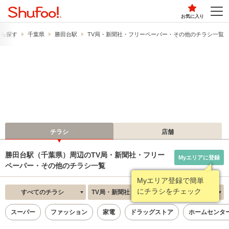
お気に入り
から探す
千葉県
勝田台駅
TV局・新聞社・フリーペーパー・その他のチラシ一覧
チラシ
店舗
勝田台駅（千葉県）周辺のTV局・新聞社・フリー
Myエリアに登録
ペーパー・その他のチラシ一覧
Myエリア登録で簡単
にチラシをチェック
すべてのチラシ
TV局・新聞社・フリーペーパー・その他
新着順
スーパー
ファッション
家電
ドラッグストア
ホームセンタ