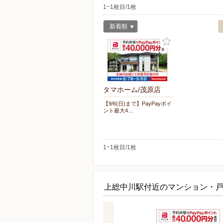
1~1枚目/1枚
新着順
タマホーム/茂原店
【9/6(日)まで】PayPayポイ
ント最大4…
1~1枚目/1枚
上総中川駅付近のマンション・