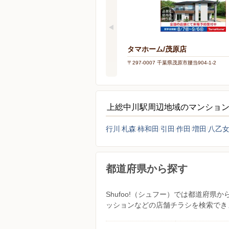
タマホーム/茂原店
〒297-0007 千葉県茂原市腰当904-1-2
上総中川駅周辺地域のマンショ
行川
札森
柿和田
引田
作田
増田
八乙
都道府県から探す
Shufoo!（シュフー）では都道府
ッションなどの店舗チラシを検索でき