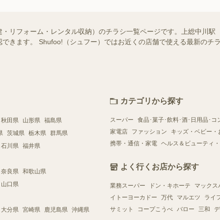
建・リフォーム・レンタル収納）のチラシ一覧ページです。上総中川駅
できます。 Shufoo!（シュフー）ではお近くの店舗で使える最新の
カテゴリから探す
スーパー
食品･菓子･飲料･酒･日用品･コ
秋田県
山形県
福島県
家電店
ファッション
キッズ・ベビー・
県
茨城県
栃木県
群馬県
携帯・通信・家電
ヘルス＆ビューティ・
石川県
福井県
よく行くお店から探す
奈良県
和歌山県
山口県
業務スーパー
ドン・キホーテ
マックス
イトーヨーカドー
万代
マルエツ
ライ
サミット
コープこうべ
バロー
三和
デ
大分県
宮崎県
鹿児島県
沖縄県