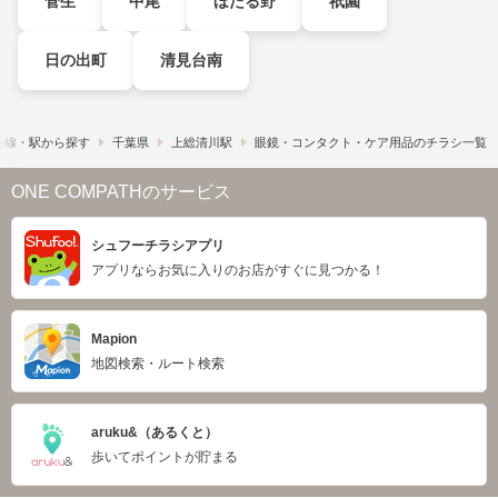
菅生
中尾
ほたる野
祇園
日の出町
清見台南
路線・駅から探す
千葉県
上総清川駅
眼鏡・コンタクト・ケア用品のチラシ一覧
ONE COMPATHのサービス
シュフーチラシアプリ
アプリならお気に入りのお店がすぐに見つかる！
Mapion
地図検索・ルート検索
aruku&（あるくと）
歩いてポイントが貯まる