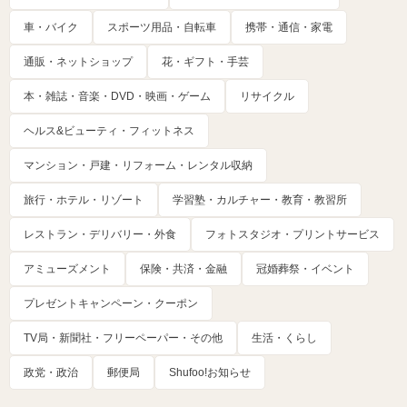
車・バイク
スポーツ用品・自転車
携帯・通信・家電
通販・ネットショップ
花・ギフト・手芸
本・雑誌・音楽・DVD・映画・ゲーム
リサイクル
ヘルス&ビューティ・フィットネス
マンション・戸建・リフォーム・レンタル収納
旅行・ホテル・リゾート
学習塾・カルチャー・教育・教習所
レストラン・デリバリー・外食
フォトスタジオ・プリントサービス
アミューズメント
保険・共済・金融
冠婚葬祭・イベント
プレゼントキャンペーン・クーポン
TV局・新聞社・フリーペーパー・その他
生活・くらし
政党・政治
郵便局
Shufoo!お知らせ