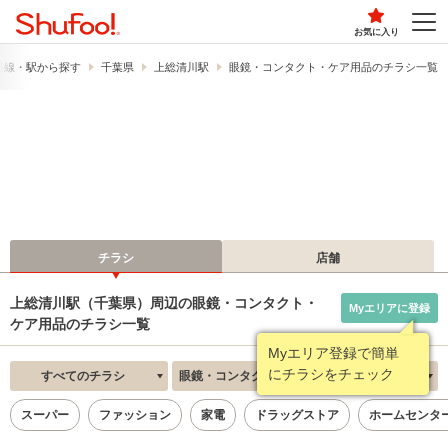
お気に入り
路線・駅から探す
千葉県
上総清川駅
眼鏡・コンタクト・ケア用品のチラシ一覧
チラシ
店舗
上総清川駅（千葉県）周辺の眼鏡・コンタクト・
Myエリアに登録
ケア用品のチラシ一覧
Myエリア登録で簡単
にチラシをチェック
すべてのチラシ
眼鏡・コンタクト・ケア用品
新着順
スーパー
ファッション
家電
ドラッグストア
ホームセンタ