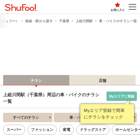
お気に入り
!​（シュフー）
路線・駅から探す
千葉県
上総川間駅
車・バイクのチラシ一覧
チラシ
店舗
上総川間駅（千葉県）周辺の車・バイクのチラシ
Myエリアに登録
一覧
Myエリア登録で簡単
にチラシをチェック
すべてのチラシ
車・バイク
新着順
スーパー
ファッション
家電
ドラッグストア
ホームセンタ