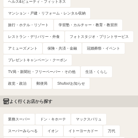
ヘルス&ビューティ・フィットネス
マンション・戸建・リフォーム・レンタル収納
旅行・ホテル・リゾート
学習塾・カルチャー・教育・教習所
レストラン・デリバリー・外食
フォトスタジオ・プリントサービス
アミューズメント
保険・共済・金融
冠婚葬祭・イベント
プレゼントキャンペーン・クーポン
TV局・新聞社・フリーペーパー・その他
生活・くらし
政党・政治
郵便局
Shufoo!お知らせ
よく行くお店から探す
業務スーパー
ドン・キホーテ
マックスバリュ
スーパーみらべる
イオン
イトーヨーカドー
万代