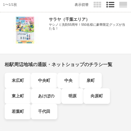
1〜1/1枚
表示切替
サラヤ（千葉エリア）
ヤシノミ洗剤55周年！550名様に豪華限定グッズが当
たる！
柏駅周辺地域の通販・ネットショップのチラシ一覧
末広町
中央町
中央
泉町
東上町
あけぼの
明原
向原町
若葉町
千代田