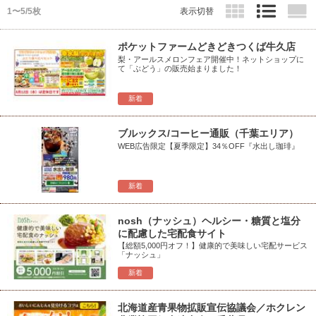
1〜5/5枚
表示切替
ポケットファームどきどきつくば牛久店
梨・アールスメロンフェア開催中！ネットショップに
て「ぶどう」の販売始まりました！
新着
ブルックス/コーヒー通販（千葉エリア）
WEB広告限定【夏季限定】34％OFF『水出し珈琲』
新着
nosh（ナッシュ）ヘルシー・糖質と塩分
に配慮した宅配食サイト
【総額5,000円オフ！】健康的で美味しい宅配サービス
「ナッシュ」
新着
北海道産青果物拡販宣伝協議会／ホクレン