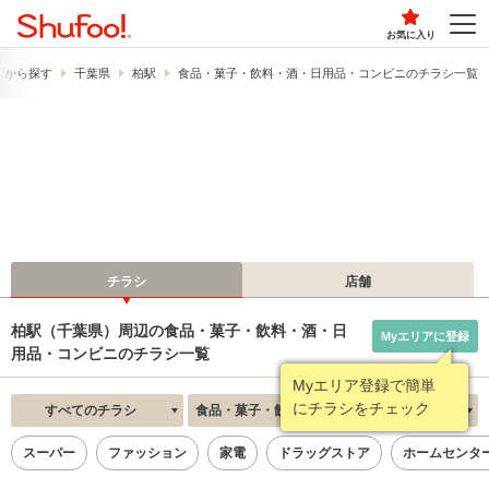
お気に入り
駅から探す
千葉県
柏駅
食品・菓子・飲料・酒・日用品・コンビニのチラシ一覧
チラシ
店舗
柏駅（千葉県）周辺の食品・菓子・飲料・酒・日
Myエリアに登録
用品・コンビニのチラシ一覧
Myエリア登録で簡単
にチラシをチェック
すべてのチラシ
食品・菓子・飲料・酒・日用品・コンビニ
新着順
スーパー
ファッション
家電
ドラッグストア
ホームセンタ