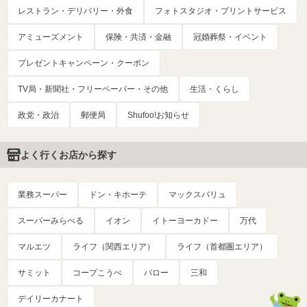
レストラン・デリバリー・外食
フォトスタジオ・プリントサービス
アミューズメント
保険・共済・金融
冠婚葬祭・イベント
プレゼントキャンペーン・クーポン
TV局・新聞社・フリーペーパー・その他
生活・くらし
政党・政治
郵便局
Shufoo!お知らせ
よく行くお店から探す
業務スーパー
ドン・キホーテ
マックスバリュ
スーパーみらべる
イオン
イトーヨーカドー
万代
マルエツ
ライフ（関西エリア）
ライフ（首都圏エリア）
サミット
コープこうべ
バロー
三和
デイリーカナート