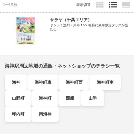
1〜1/1枚
表示切替
サラヤ（千葉エリア）
ヤシノミ洗剤55周年！550名様に豪華限定グッズが当
たる！
海神駅周辺地域の通販・ネットショップのチラシ一覧
海神
海神町東
海神町西
海神町南
山野町
海神町
西船
山手
印内町
南海神