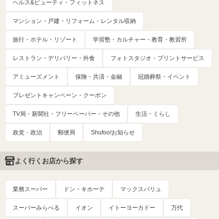
ヘルス&ビューティ・フィットネス
マンション・戸建・リフォーム・レンタル収納
旅行・ホテル・リゾート
学習塾・カルチャー・教育・教習所
レストラン・デリバリー・外食
フォトスタジオ・プリントサービス
アミューズメント
保険・共済・金融
冠婚葬祭・イベント
プレゼントキャンペーン・クーポン
TV局・新聞社・フリーペーパー・その他
生活・くらし
政党・政治
郵便局
Shufoo!お知らせ
よく行くお店から探す
業務スーパー
ドン・キホーテ
マックスバリュ
スーパーみらべる
イオン
イトーヨーカドー
万代