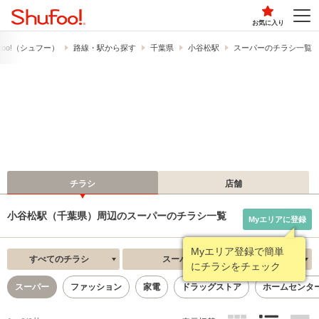
お気に入り
foo!​（シュフー）
路線・駅から探す
千葉県
小谷松駅
スーパーのチラシ一覧
チラシ
店舗
小谷松駅（千葉県）周辺のスーパーのチラシ一覧
Myエリアに登録
Myエリア登録で簡単
すべてのチラシ
スーパー
新着順
にチラシをチェック
スーパー
ファッション
家電
ドラッグストア
ホームセンタ