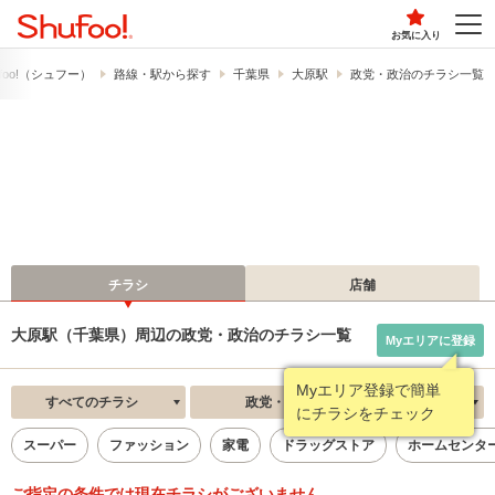
お気に入り
foo!​（シュフー）
路線・駅から探す
千葉県
大原駅
政党・政治のチラシ一覧
チラシ
店舗
大原駅（千葉県）周辺の政党・政治のチラシ一覧
Myエリアに登録
Myエリア登録で簡単
すべてのチラシ
政党・政治
新着順
にチラシをチェック
スーパー
ファッション
家電
ドラッグストア
ホームセンタ
ご指定の条件では現在チラシがございません。