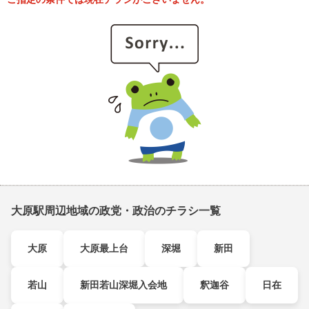
大原駅周辺地域の政党・政治のチラシ一覧
大原
大原最上台
深堀
新田
若山
新田若山深堀入会地
釈迦谷
日在