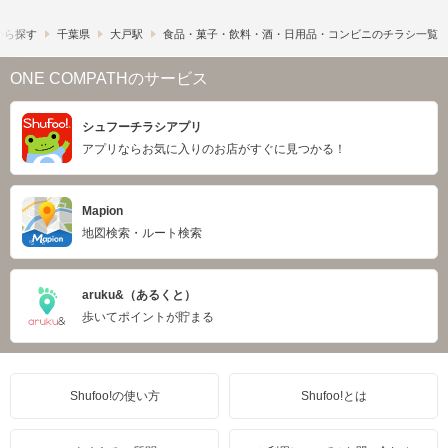
から探す
千葉県
大戸駅
食品・菓子・飲料・酒・日用品・コンビニのチラシ一覧
ONE COMPATHのサービス
シュフーチラシアプリ
アプリならお気に入りのお店がすぐに見つかる！
Mapion
地図検索・ルート検索
aruku&（あるくと）
歩いてポイントが貯まる
Shufoo!の使い方
Shufoo!とは