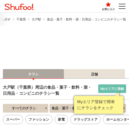
お気に入り
から探す
千葉県
大戸駅
食品・菓子・飲料・酒・日用品・コンビニのチラシ一覧
チラシ
店舗
大戸駅（千葉県）周辺の食品・菓子・飲料・酒・
Myエリアに登録
日用品・コンビニのチラシ一覧
Myエリア登録で簡単
にチラシをチェック
すべてのチラシ
食品・菓子・飲料・酒・日用品・コンビニ
新着順
スーパー
ファッション
家電
ドラッグストア
ホームセンタ