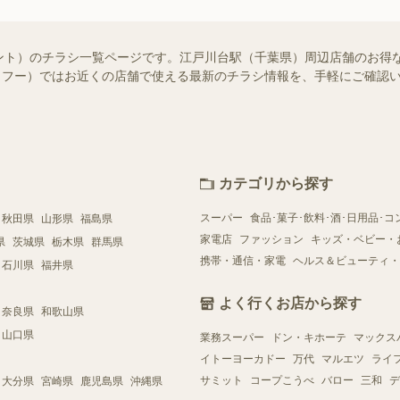
ント）のチラシ一覧ページです。江戸川台駅（千葉県）周辺店舗のお得
!（シュフー）ではお近くの店舗で使える最新のチラシ情報を、手軽にご確
カテゴリから探す
スーパー
食品･菓子･飲料･酒･日用品･コ
秋田県
山形県
福島県
家電店
ファッション
キッズ・ベビー・
県
茨城県
栃木県
群馬県
携帯・通信・家電
ヘルス＆ビューティ・
石川県
福井県
よく行くお店から探す
奈良県
和歌山県
山口県
業務スーパー
ドン・キホーテ
マックス
イトーヨーカドー
万代
マルエツ
ライ
サミット
コープこうべ
バロー
三和
デ
大分県
宮崎県
鹿児島県
沖縄県