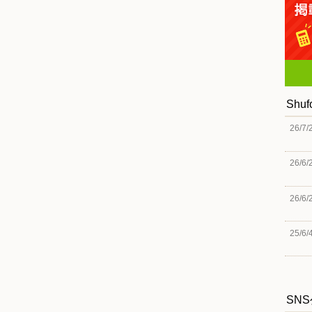
Shu
26/7/
26/6/
26/6/
25/6/
SN