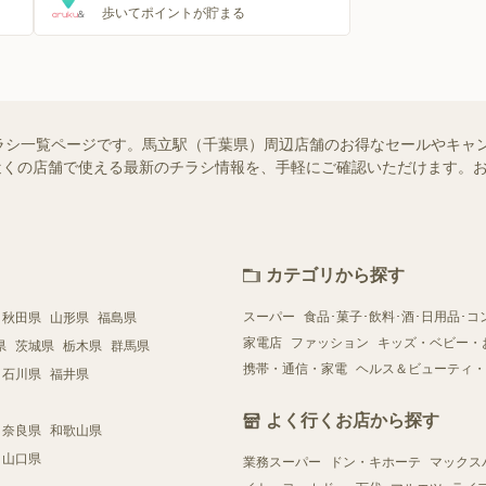
歩いてポイントが貯まる
ラシ一覧ページです。馬立駅（千葉県）周辺店舗のお得なセールやキャ
ではお近くの店舗で使える最新のチラシ情報を、手軽にご確認いただけます
カテゴリから探す
スーパー
食品･菓子･飲料･酒･日用品･コ
秋田県
山形県
福島県
家電店
ファッション
キッズ・ベビー・
県
茨城県
栃木県
群馬県
携帯・通信・家電
ヘルス＆ビューティ・
石川県
福井県
よく行くお店から探す
奈良県
和歌山県
山口県
業務スーパー
ドン・キホーテ
マックス