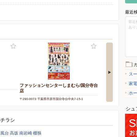
最近
最近
あり
ス
家
ファッションセンターしまむら/国分寺台
店
ホ
〒290-0073 千葉県市原市国分寺台中央7-15-1
シュ
のチラシ
光風台
高坂
南岩崎
櫃狭