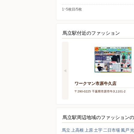
1~5枚目/5枚
馬立駅付近のファッション
ワークマン市原牛久店
〒290-0225 千葉県市原市牛久1101-2
馬立駅周辺地域のファッション
馬立
上高根
上原
土宇
二日市場
風戸