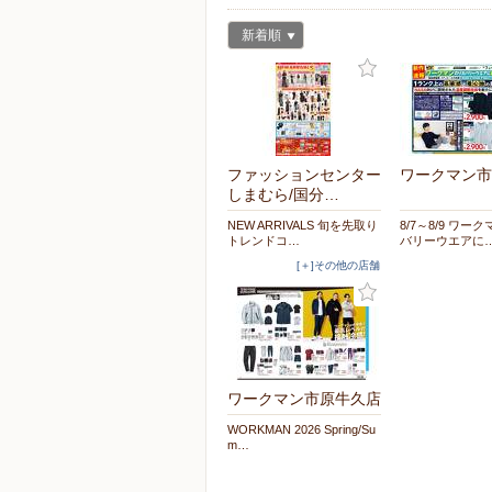
新着順
ファッションセンター
ワークマン市
しまむら/国分…
NEW ARRIVALS 旬を先取り
8/7～8/9 ワー
トレンドコ…
バリーウエアに
[＋]その他の店舗
ワークマン市原牛久店
WORKMAN 2026 Spring/Su
m…