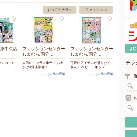
すべてのチラシ
ファッション
原牛久店
ファッションセンター
ファッションセンター
しまむら/国分…
しまむら/国分…
チラ
クマンのリカ
人気のキャラ大集合！ お出
可愛いアイテムが盛りだく
…
かけ&帰省準備！
さん！ ベビー・キッズ…
[＋]その他の店舗
[＋]その他の店舗