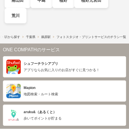
南山田
中島
植野
植野元宮田
荒川
線・駅から探す
千葉県
鵜原駅
フォトスタジオ・プリントサービスのチラシ一覧
ONE COMPATHのサービス
シュフーチラシアプリ
アプリならお気に入りのお店がすぐに見つかる！
Mapion
地図検索・ルート検索
aruku&（あるくと）
歩いてポイントが貯まる