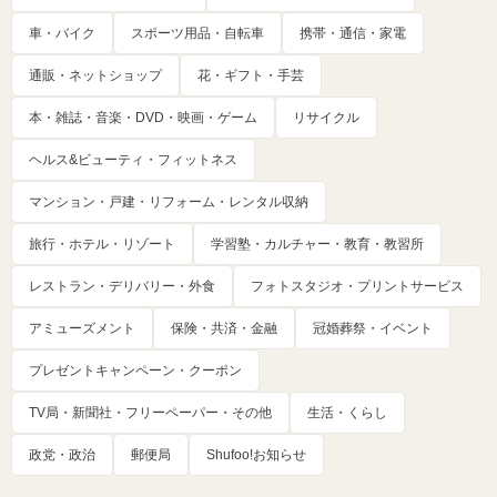
車・バイク
スポーツ用品・自転車
携帯・通信・家電
通販・ネットショップ
花・ギフト・手芸
本・雑誌・音楽・DVD・映画・ゲーム
リサイクル
ヘルス&ビューティ・フィットネス
マンション・戸建・リフォーム・レンタル収納
旅行・ホテル・リゾート
学習塾・カルチャー・教育・教習所
レストラン・デリバリー・外食
フォトスタジオ・プリントサービス
アミューズメント
保険・共済・金融
冠婚葬祭・イベント
プレゼントキャンペーン・クーポン
TV局・新聞社・フリーペーパー・その他
生活・くらし
政党・政治
郵便局
Shufoo!お知らせ