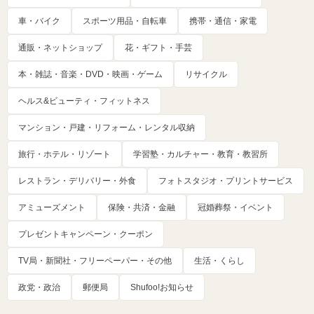
車・バイク
スポーツ用品・自転車
携帯・通信・家電
通販・ネットショップ
花・ギフト・手芸
本・雑誌・音楽・DVD・映画・ゲーム
リサイクル
ヘルス&ビューティ・フィットネス
マンション・戸建・リフォーム・レンタル収納
旅行・ホテル・リゾート
学習塾・カルチャー・教育・教習所
レストラン・デリバリー・外食
フォトスタジオ・プリントサービス
アミューズメント
保険・共済・金融
冠婚葬祭・イベント
プレゼントキャンペーン・クーポン
TV局・新聞社・フリーペーパー・その他
生活・くらし
政党・政治
郵便局
Shufoo!お知らせ