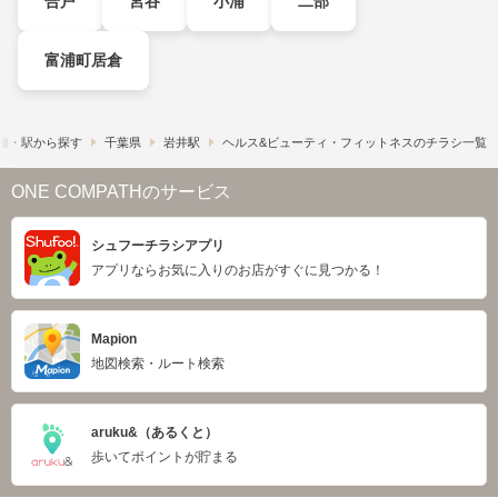
合戸
宮谷
小浦
二部
富浦町居倉
線・駅から探す
千葉県
岩井駅
ヘルス&ビューティ・フィットネスのチラシ一覧
ONE COMPATHのサービス
シュフーチラシアプリ
アプリならお気に入りのお店がすぐに見つかる！
Mapion
地図検索・ルート検索
aruku&（あるくと）
歩いてポイントが貯まる