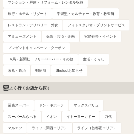
マンション・戸建・リフォーム・レンタル収納
旅行・ホテル・リゾート
学習塾・カルチャー・教育・教習所
レストラン・デリバリー・外食
フォトスタジオ・プリントサービス
アミューズメント
保険・共済・金融
冠婚葬祭・イベント
プレゼントキャンペーン・クーポン
TV局・新聞社・フリーペーパー・その他
生活・くらし
政党・政治
郵便局
Shufoo!お知らせ
よく行くお店から探す
業務スーパー
ドン・キホーテ
マックスバリュ
スーパーみらべる
イオン
イトーヨーカドー
万代
マルエツ
ライフ（関西エリア）
ライフ（首都圏エリア）