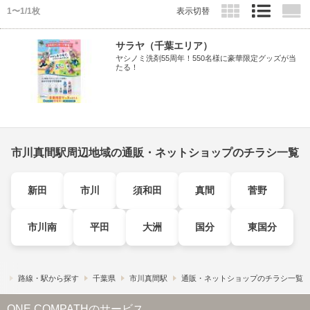
1〜1/1枚
表示切替
サラヤ（千葉エリア）
ヤシノミ洗剤55周年！550名様に豪華限定グッズが当
たる！
市川真間駅周辺地域の通販・ネットショップのチラシ一覧
新田
市川
須和田
真間
菅野
市川南
平田
大洲
国分
東国分
）
路線・駅から探す
千葉県
市川真間駅
通販・ネットショップのチラシ一覧
ONE COMPATHのサービス