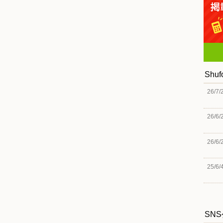
Shu
26/7/
26/6/
26/6/
25/6/
SN