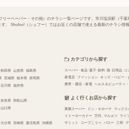
・フリーペーパー・その他）のチラシ一覧ページです。市川塩浜駅（千葉
す。 Shufoo!（シュフー）ではお近くの店舗で使える最新のチラシ
カテゴリから探す
スーパー
食品･菓子･飲料･酒･日用品･コ
秋田県
山形県
福島県
家電店
ファッション
キッズ・ベビー・
県
茨城県
栃木県
群馬県
携帯・通信・家電
ヘルス＆ビューティ・
石川県
福井県
よく行くお店から探す
奈良県
和歌山県
山口県
業務スーパー
ドン・キホーテ
マックス
イトーヨーカドー
万代
マルエツ
ライ
サミット
コープこうべ
バロー
三和
デ
大分県
宮崎県
鹿児島県
沖縄県