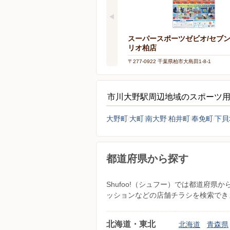
スーパースポーツゼビオ/セブ
リオ柏店
〒277-0922 千葉県柏市大島田1-8-1
市川大野駅周辺地域のスポーツ
大野町
大町
南大野
柏井町
奉免町
下貝
都道府県から探す
Shufoo!（シュフー）では都道府
ッションなどの店舗チラシを検索でき
北海道・東北
北海道
青森県