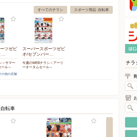
すべてのチラシ
スポーツ用品･自転車
ーツゼビ
スーパースポーツゼビ
と…
オ/セブンパー…
チラ
シ～サマー
今週のWEBチラシ～アーリ
セール～
ーオータムセール～
]その他の店舗
・自転車