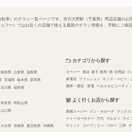
自転車）のチラシ一覧ページです。市川大野駅（千葉県）周辺店舗のお
o!（シュフー）ではお近くの店舗で使える最新のチラシ情報を、手軽にご
カテゴリから探す
スーパー
食品･菓子･飲料･酒･日用品･コ
秋田県
山形県
福島県
家電店
ファッション
キッズ・ベビー・
県
茨城県
栃木県
群馬県
携帯・通信・家電
ヘルス＆ビューティ・
石川県
福井県
よく行くお店から探す
奈良県
和歌山県
山口県
業務スーパー
ドン・キホーテ
マックス
イトーヨーカドー
万代
マルエツ
ライ
サミット
コープこうべ
バロー
三和
デ
大分県
宮崎県
鹿児島県
沖縄県