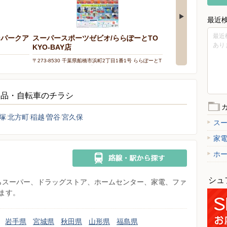
最近
最近
ンパークア
スーパースポーツゼビオ/ららぽーとTO
あり
KYO-BAY店
〒273-8530 千葉県船橋市浜町2丁目1番1号 ららぽーとT
OKYO-BAY N10200号室
用品・自転車のチラシ
塚
北方町
稲越
曽谷
宮久保
ス
家
ホ
シュ
県からスーパー、ドラッグストア、ホームセンター、家電、ファ
ます。
岩手県
宮城県
秋田県
山形県
福島県