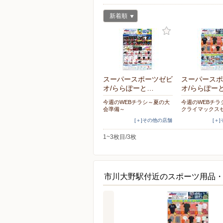
新着順
スーパースポーツゼビ
スーパースポ
オ/ららぽーと…
オ/ららぽー
今週のWEBチラシ～夏の大
今週のWEBチラ
会準備～
クライマックス
[＋]その他の店舗
[＋
1~3枚目/3枚
市川大野駅付近のスポーツ用品