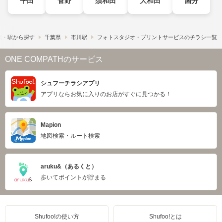
平田
菅野
須和田
大和田
国分
線・駅から探す
千葉県
市川駅
フォトスタジオ・プリントサービスのチラシ一覧
ONE COMPATHのサービス
シュフーチラシアプリ
アプリならお気に入りのお店がすぐに見つかる！
Mapion
地図検索・ルート検索
aruku&（あるくと）
歩いてポイントが貯まる
Shufoo!の使い方
Shufoo!とは