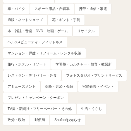
車・バイク
スポーツ用品・自転車
携帯・通信・家電
通販・ネットショップ
花・ギフト・手芸
本・雑誌・音楽・DVD・映画・ゲーム
リサイクル
ヘルス&ビューティ・フィットネス
マンション・戸建・リフォーム・レンタル収納
旅行・ホテル・リゾート
学習塾・カルチャー・教育・教習所
レストラン・デリバリー・外食
フォトスタジオ・プリントサービス
アミューズメント
保険・共済・金融
冠婚葬祭・イベント
プレゼントキャンペーン・クーポン
TV局・新聞社・フリーペーパー・その他
生活・くらし
政党・政治
郵便局
Shufoo!お知らせ