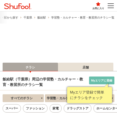
お気に入り
線・駅から探す
千葉県
飯給駅
学習塾・カルチャー・教育・教習所のチラシ一覧
チラシ
店舗
飯給駅（千葉県）周辺の学習塾・カルチャー・教
Myエリアに登録
育・教習所のチラシ一覧
Myエリア登録で簡単
にチラシをチェック
すべてのチラシ
学習塾・カルチャー・教育・教習所
新着順
スーパー
ファッション
家電
ドラッグストア
ホームセンタ