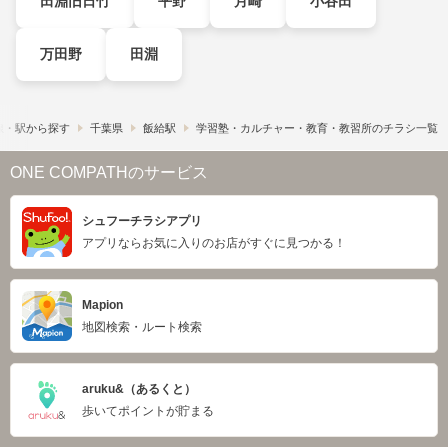
田淵旧日竹
平野
月崎
小谷田
万田野
田淵
線・駅から探す
千葉県
飯給駅
学習塾・カルチャー・教育・教習所のチラシ一覧
ONE COMPATHのサービス
シュフーチラシアプリ
アプリならお気に入りのお店がすぐに見つかる！
Mapion
地図検索・ルート検索
aruku&（あるくと）
歩いてポイントが貯まる