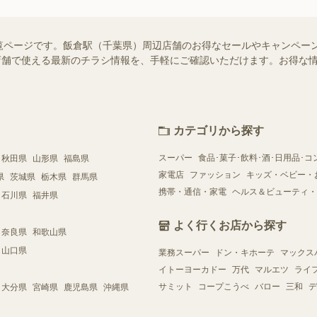
覧ページです。飯倉駅（千葉県）周辺店舗のお得なセールやキャンペー
近くの店舗で使える最新のチラシ情報を、手軽にご確認いただけます。お得な
カテゴリから探す
スーパー
食品･菓子･飲料･酒･日用品･コ
秋田県
山形県
福島県
家電店
ファッション
キッズ・ベビー・
県
茨城県
栃木県
群馬県
携帯・通信・家電
ヘルス＆ビューティ・
石川県
福井県
よく行くお店から探す
奈良県
和歌山県
山口県
業務スーパー
ドン・キホーテ
マックス
イトーヨーカドー
万代
マルエツ
ライ
サミット
コープこうべ
バロー
三和
デ
大分県
宮崎県
鹿児島県
沖縄県