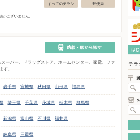
すべてのチラシ
郵便局
舗がございません。
県からスーパー、ドラッグストア、ホームセンター、家電、ファ
チラ
ます。
岩手県
宮城県
秋田県
山形県
福島県
県
埼玉県
千葉県
茨城県
栃木県
群馬県
新潟県
富山県
石川県
福井県
岐阜県
三重県