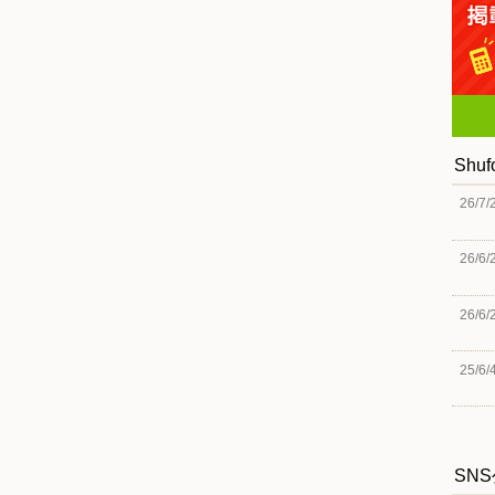
Shu
26/7/
26/6/
26/6/
25/6/
SN