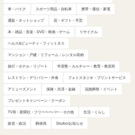
車・バイク
スポーツ用品・自転車
携帯・通信・家電
通販・ネットショップ
花・ギフト・手芸
本・雑誌・音楽・DVD・映画・ゲーム
リサイクル
ヘルス&ビューティ・フィットネス
マンション・戸建・リフォーム・レンタル収納
旅行・ホテル・リゾート
学習塾・カルチャー・教育・教習所
レストラン・デリバリー・外食
フォトスタジオ・プリントサービス
アミューズメント
保険・共済・金融
冠婚葬祭・イベント
プレゼントキャンペーン・クーポン
TV局・新聞社・フリーペーパー・その他
生活・くらし
政党・政治
郵便局
Shufoo!お知らせ