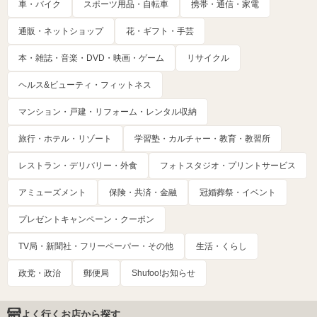
車・バイク
スポーツ用品・自転車
携帯・通信・家電
通販・ネットショップ
花・ギフト・手芸
本・雑誌・音楽・DVD・映画・ゲーム
リサイクル
ヘルス&ビューティ・フィットネス
マンション・戸建・リフォーム・レンタル収納
旅行・ホテル・リゾート
学習塾・カルチャー・教育・教習所
レストラン・デリバリー・外食
フォトスタジオ・プリントサービス
アミューズメント
保険・共済・金融
冠婚葬祭・イベント
プレゼントキャンペーン・クーポン
TV局・新聞社・フリーペーパー・その他
生活・くらし
政党・政治
郵便局
Shufoo!お知らせ
よく行くお店から探す