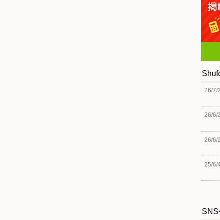
Shu
26/7/
26/6/
26/6/
25/6/
SN