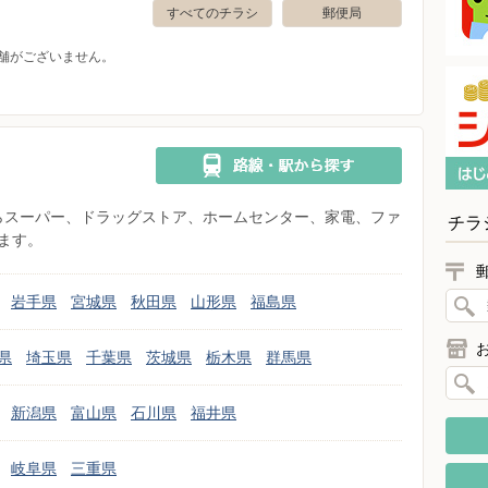
すべてのチラシ
郵便局
舗がございません。
県からスーパー、ドラッグストア、ホームセンター、家電、ファ
チラ
ます。
岩手県
宮城県
秋田県
山形県
福島県
県
埼玉県
千葉県
茨城県
栃木県
群馬県
新潟県
富山県
石川県
福井県
岐阜県
三重県