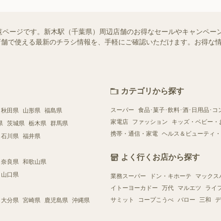
覧ページです。新木駅（千葉県）周辺店舗のお得なセールやキャンペー
近くの店舗で使える最新のチラシ情報を、手軽にご確認いただけます。お得な
カテゴリから探す
スーパー
食品･菓子･飲料･酒･日用品･コ
秋田県
山形県
福島県
家電店
ファッション
キッズ・ベビー・
県
茨城県
栃木県
群馬県
携帯・通信・家電
ヘルス＆ビューティ・
石川県
福井県
よく行くお店から探す
奈良県
和歌山県
山口県
業務スーパー
ドン・キホーテ
マックス
イトーヨーカドー
万代
マルエツ
ライ
サミット
コープこうべ
バロー
三和
デ
大分県
宮崎県
鹿児島県
沖縄県