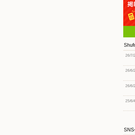
Shu
26/7/
26/6/
26/6/
25/6/
SN