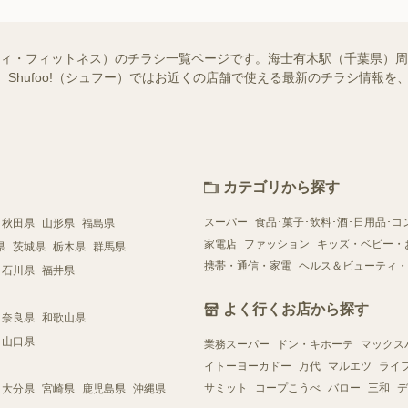
ティ・フィットネス）のチラシ一覧ページです。海士有木駅（千葉県）
 Shufoo!（シュフー）ではお近くの店舗で使える最新のチラシ情報
カテゴリから探す
スーパー
食品･菓子･飲料･酒･日用品･コ
秋田県
山形県
福島県
家電店
ファッション
キッズ・ベビー・
県
茨城県
栃木県
群馬県
携帯・通信・家電
ヘルス＆ビューティ・
石川県
福井県
よく行くお店から探す
奈良県
和歌山県
山口県
業務スーパー
ドン・キホーテ
マックス
イトーヨーカドー
万代
マルエツ
ライ
サミット
コープこうべ
バロー
三和
デ
大分県
宮崎県
鹿児島県
沖縄県