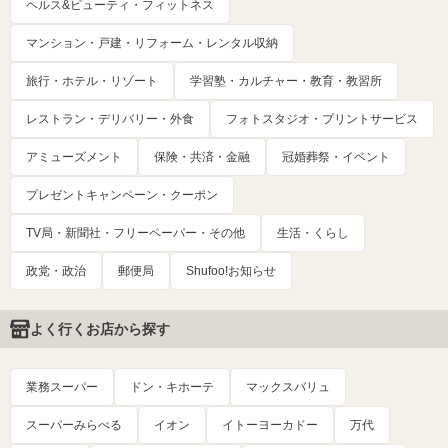
ヘルス&ビューティ・フィットネス
マンション・戸建・リフォーム・レンタル収納
旅行・ホテル・リゾート
学習塾・カルチャー・教育・教習所
レストラン・デリバリー・外食
フォトスタジオ・プリントサービス
アミューズメント
保険・共済・金融
冠婚葬祭・イベント
プレゼントキャンペーン・クーポン
TV局・新聞社・フリーペーパー・その他
生活・くらし
政党・政治
郵便局
Shufoo!お知らせ
よく行くお店から探す
業務スーパー
ドン・キホーテ
マックスバリュ
スーパーみらべる
イオン
イトーヨーカドー
万代