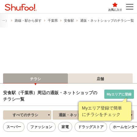
お気に入り
ュフー）
路線・駅から探す
千葉県
安食駅
通販・ネットショップのチラシ一覧
チラシ
店舗
安食駅（千葉県）周辺の通販・ネットショップの
Myエリアに登録
チラシ一覧
Myエリア登録で簡単
にチラシをチェック
すべてのチラシ
通販・ネットショップ
新着順
スーパー
ファッション
家電
ドラッグストア
ホームセンタ