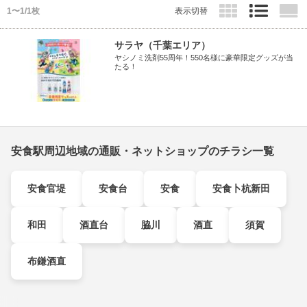
1〜1/1枚
表示切替
サラヤ（千葉エリア）
ヤシノミ洗剤55周年！550名様に豪華限定グッズが当
たる！
安食駅周辺地域の通販・ネットショップのチラシ一覧
安食官堤
安食台
安食
安食卜杭新田
和田
酒直台
脇川
酒直
須賀
布鎌酒直