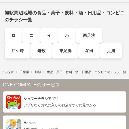
旭駅周辺地域の食品・菓子・飲料・酒・日用品・コンビニ
のチラシ一覧
ロ
ニ
イ
ハ
西足洗
江ケ崎
鎌数
東足洗
琴田
足川
駅から探す
千葉県
旭駅
食品・菓子・飲料・酒・日用品・コンビニのチラシ一覧
ONE COMPATHのサービス
シュフーチラシアプリ
アプリならお気に入りのお店がすぐに見つかる！
Mapion