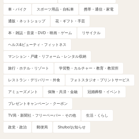
車・バイク
スポーツ用品・自転車
携帯・通信・家電
通販・ネットショップ
花・ギフト・手芸
本・雑誌・音楽・DVD・映画・ゲーム
リサイクル
ヘルス&ビューティ・フィットネス
マンション・戸建・リフォーム・レンタル収納
旅行・ホテル・リゾート
学習塾・カルチャー・教育・教習所
レストラン・デリバリー・外食
フォトスタジオ・プリントサービス
アミューズメント
保険・共済・金融
冠婚葬祭・イベント
プレゼントキャンペーン・クーポン
TV局・新聞社・フリーペーパー・その他
生活・くらし
政党・政治
郵便局
Shufoo!お知らせ