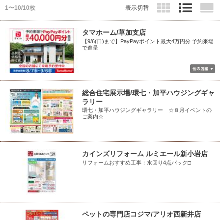
1〜10/10枚
表示切替
タマホーム/草加支店
【9/6(日)まで】PayPayポイント最大4万円分 予約来場
で進呈
総合住宅展示場/環七・加平ハウジングギャ
ラリー
環七・加平ハウジングギャラリー ☆８月イベントの
ご案内☆
カインズリフォーム ルミエール新小岩店
リフォームおすすめ工事：水回り4点パック□
ペットの専門店コジマ/アリオ西新井店