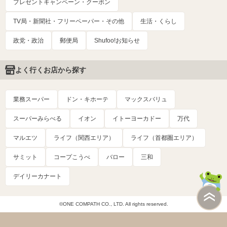
プレゼントキャンペーン・クーポン
TV局・新聞社・フリーペーパー・その他
生活・くらし
政党・政治
郵便局
Shufoo!お知らせ
よく行くお店から探す
業務スーパー
ドン・キホーテ
マックスバリュ
スーパーみらべる
イオン
イトーヨーカドー
万代
マルエツ
ライフ（関西エリア）
ライフ（首都圏エリア）
サミット
コープこうべ
バロー
三和
デイリーカナート
©ONE COMPATH CO., LTD. All rights reserved.