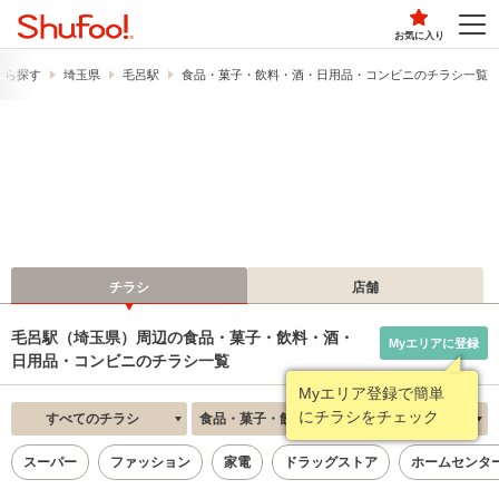
お気に入り
から探す
埼玉県
毛呂駅
食品・菓子・飲料・酒・日用品・コンビニのチラシ一覧
チラシ
店舗
毛呂駅（埼玉県）周辺の食品・菓子・飲料・酒・
Myエリアに登録
日用品・コンビニのチラシ一覧
Myエリア登録で簡単
にチラシをチェック
すべてのチラシ
食品・菓子・飲料・酒・日用品・コンビニ
新着順
スーパー
ファッション
家電
ドラッグストア
ホームセンタ