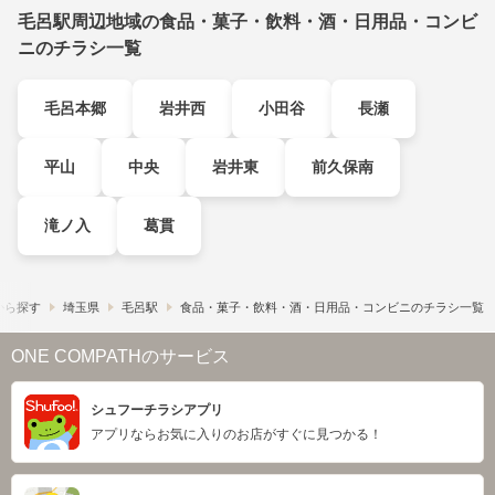
毛呂駅周辺地域の食品・菓子・飲料・酒・日用品・コンビ
ニのチラシ一覧
毛呂本郷
岩井西
小田谷
長瀬
平山
中央
岩井東
前久保南
滝ノ入
葛貫
から探す
埼玉県
毛呂駅
食品・菓子・飲料・酒・日用品・コンビニのチラシ一覧
ONE COMPATHのサービス
シュフーチラシアプリ
アプリならお気に入りのお店がすぐに見つかる！