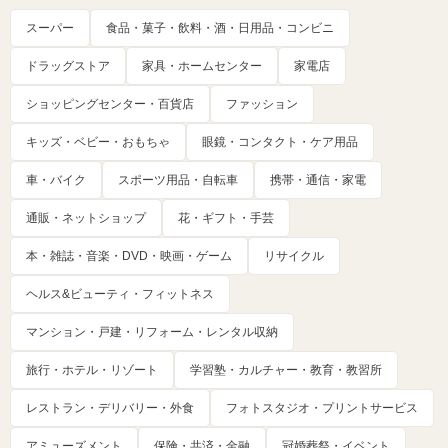
スーパー
食品・菓子・飲料・酒・日用品・コンビニ
ドラッグストア
家具・ホームセンター
家電店
ショッピングセンター・百貨店
ファッション
キッズ・ベビー・おもちゃ
眼鏡・コンタクト・ケア用品
車・バイク
スポーツ用品・自転車
携帯・通信・家電
通販・ネットショップ
花・ギフト・手芸
本・雑誌・音楽・DVD・映画・ゲーム
リサイクル
ヘルス&ビューティ・フィットネス
マンション・戸建・リフォーム・レンタル収納
旅行・ホテル・リゾート
学習塾・カルチャー・教育・教習所
レストラン・デリバリー・外食
フォトスタジオ・プリントサービス
アミューズメント
保険・共済・金融
冠婚葬祭・イベント