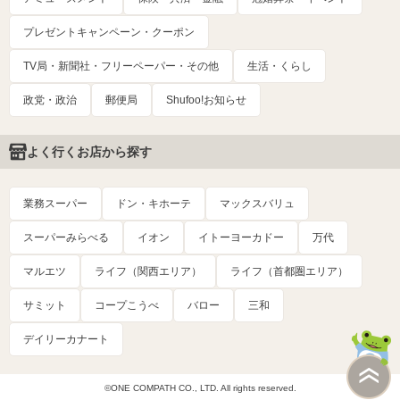
プレゼントキャンペーン・クーポン
TV局・新聞社・フリーペーパー・その他
生活・くらし
政党・政治
郵便局
Shufoo!お知らせ
よく行くお店から探す
業務スーパー
ドン・キホーテ
マックスバリュ
スーパーみらべる
イオン
イトーヨーカドー
万代
マルエツ
ライフ（関西エリア）
ライフ（首都圏エリア）
サミット
コープこうべ
バロー
三和
デイリーカナート
©ONE COMPATH CO., LTD. All rights reserved.