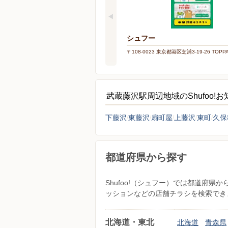
シュフー
〒108-0023 東京都港区芝浦3-19-26 TOP
武蔵藤沢駅周辺地域のShufoo!
下藤沢
東藤沢
扇町屋
上藤沢
東町
久保
都道府県から探す
Shufoo!（シュフー）では都道府
ッションなどの店舗チラシを検索でき
北海道・東北
北海道
青森県