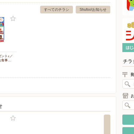
すべてのチラシ
Shufoo!お知らせ
ゼント♪／
お食事…
チラ
せ