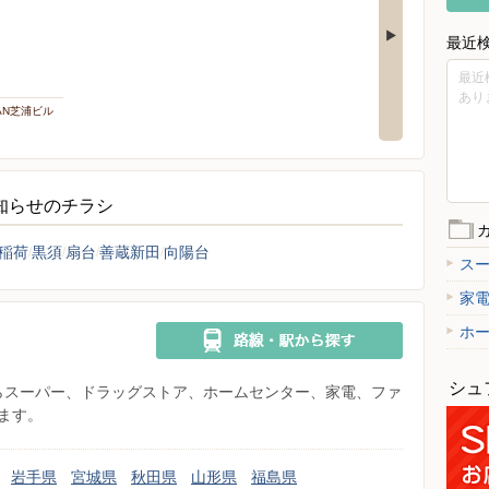
最近
最近
あり
PAN芝浦ビル
お知らせのチラシ
稲荷
黒須
扇台
善蔵新田
向陽台
ス
家
ホ
シュ
県からスーパー、ドラッグストア、ホームセンター、家電、ファ
ます。
岩手県
宮城県
秋田県
山形県
福島県