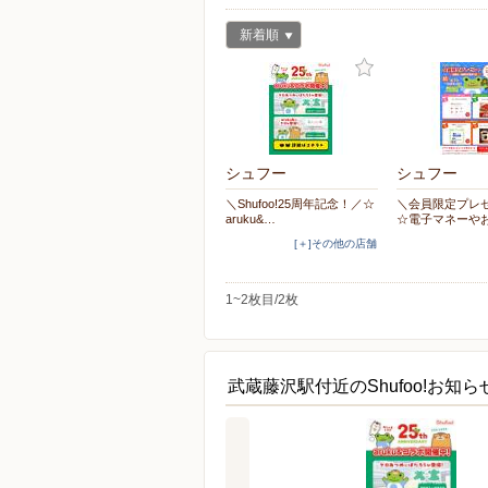
新着順
シュフー
シュフー
＼Shufoo!25周年記念！／☆
＼会員限定プレ
aruku&…
☆電子マネーや
[＋]その他の店舗
1~2枚目/2枚
武蔵藤沢駅付近のShufoo!お知ら