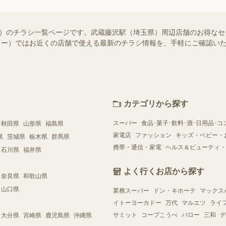
知らせ）のチラシ一覧ページです。武蔵藤沢駅（埼玉県）周辺店舗のお得な
（シュフー）ではお近くの店舗で使える最新のチラシ情報を、手軽にご確認
カテゴリから探す
スーパー
食品･菓子･飲料･酒･日用品･コ
秋田県
山形県
福島県
家電店
ファッション
キッズ・ベビー・
県
茨城県
栃木県
群馬県
携帯・通信・家電
ヘルス＆ビューティ・
石川県
福井県
よく行くお店から探す
奈良県
和歌山県
山口県
業務スーパー
ドン・キホーテ
マックス
イトーヨーカドー
万代
マルエツ
ライ
サミット
コープこうべ
バロー
三和
デ
大分県
宮崎県
鹿児島県
沖縄県