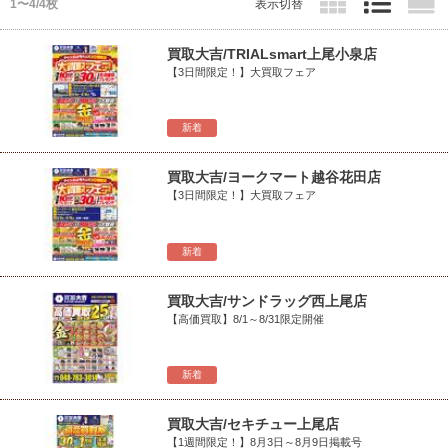
1〜4/4枚
表示切替
買取大吉/TRIALsmart上尾小泉店
【3日間限定！】大買取フェア
新着
買取大吉/ヨークマート越谷花田店
【3日間限定！】大買取フェア
新着
買取大吉/サンドラッグ西上尾店
【高価買取】8/1～8/31限定開催
新着
買取大吉/セキチュー上尾店
【1週間限定！】8月3日～8月9日掲載号