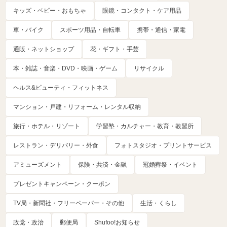
キッズ・ベビー・おもちゃ
眼鏡・コンタクト・ケア用品
車・バイク
スポーツ用品・自転車
携帯・通信・家電
通販・ネットショップ
花・ギフト・手芸
本・雑誌・音楽・DVD・映画・ゲーム
リサイクル
ヘルス&ビューティ・フィットネス
マンション・戸建・リフォーム・レンタル収納
旅行・ホテル・リゾート
学習塾・カルチャー・教育・教習所
レストラン・デリバリー・外食
フォトスタジオ・プリントサービス
アミューズメント
保険・共済・金融
冠婚葬祭・イベント
プレゼントキャンペーン・クーポン
TV局・新聞社・フリーペーパー・その他
生活・くらし
政党・政治
郵便局
Shufoo!お知らせ