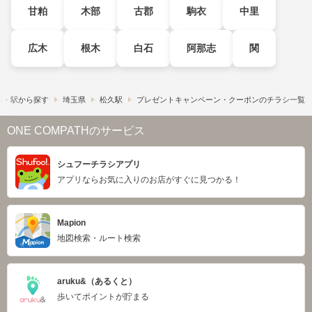
甘粕
木部
古郡
駒衣
中里
広木
根木
白石
阿那志
関
線・駅から探す
埼玉県
松久駅
プレゼントキャンペーン・クーポンのチラシ一覧
ONE COMPATHのサービス
シュフーチラシアプリ
アプリならお気に入りのお店がすぐに見つかる！
Mapion
地図検索・ルート検索
aruku&（あるくと）
歩いてポイントが貯まる