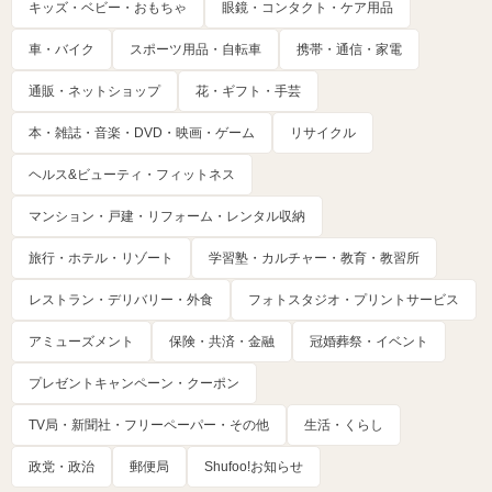
キッズ・ベビー・おもちゃ
眼鏡・コンタクト・ケア用品
車・バイク
スポーツ用品・自転車
携帯・通信・家電
通販・ネットショップ
花・ギフト・手芸
本・雑誌・音楽・DVD・映画・ゲーム
リサイクル
ヘルス&ビューティ・フィットネス
マンション・戸建・リフォーム・レンタル収納
旅行・ホテル・リゾート
学習塾・カルチャー・教育・教習所
レストラン・デリバリー・外食
フォトスタジオ・プリントサービス
アミューズメント
保険・共済・金融
冠婚葬祭・イベント
プレゼントキャンペーン・クーポン
TV局・新聞社・フリーペーパー・その他
生活・くらし
政党・政治
郵便局
Shufoo!お知らせ