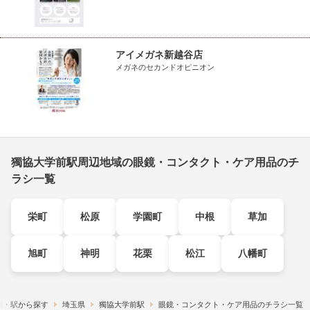
アイメガネ新越谷店
メガネのセカンドオピニオン
獨協大学前駅周辺地域の眼鏡・コンタクト・ケア用品のチ
ラシ一覧
栄町
松原
学園町
中根
草加
旭町
神明
花栗
松江
八幡町
線・駅から探す
埼玉県
獨協大学前駅
眼鏡・コンタクト・ケア用品のチラシ一覧