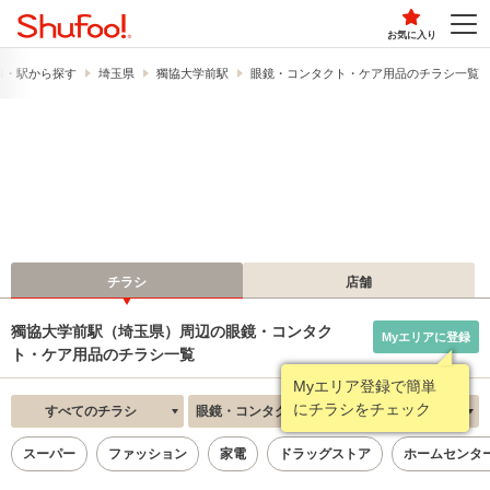
お気に入り
線・駅から探す
埼玉県
獨協大学前駅
眼鏡・コンタクト・ケア用品のチラシ一覧
チラシ
店舗
獨協大学前駅（埼玉県）周辺の眼鏡・コンタク
Myエリアに登録
ト・ケア用品のチラシ一覧
Myエリア登録で簡単
にチラシをチェック
すべてのチラシ
眼鏡・コンタクト・ケア用品
新着順
スーパー
ファッション
家電
ドラッグストア
ホームセンタ