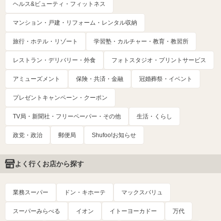
ヘルス&ビューティ・フィットネス
マンション・戸建・リフォーム・レンタル収納
旅行・ホテル・リゾート
学習塾・カルチャー・教育・教習所
レストラン・デリバリー・外食
フォトスタジオ・プリントサービス
アミューズメント
保険・共済・金融
冠婚葬祭・イベント
プレゼントキャンペーン・クーポン
TV局・新聞社・フリーペーパー・その他
生活・くらし
政党・政治
郵便局
Shufoo!お知らせ
よく行くお店から探す
業務スーパー
ドン・キホーテ
マックスバリュ
スーパーみらべる
イオン
イトーヨーカドー
万代