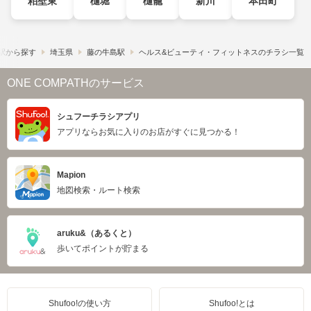
粕壁東
樋堀
樋籠
新川
本田町
駅から探す
埼玉県
藤の牛島駅
ヘルス&ビューティ・フィットネスのチラシ一覧
ONE COMPATHのサービス
シュフーチラシアプリ
アプリならお気に入りのお店がすぐに見つかる！
Mapion
地図検索・ルート検索
aruku&（あるくと）
歩いてポイントが貯まる
Shufoo!の使い方
Shufoo!とは