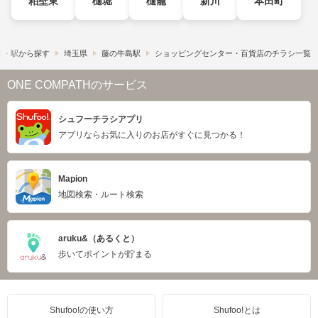
粕壁東
樋堀
樋籠
新川
本田町
線・駅から探す
埼玉県
藤の牛島駅
ショッピングセンター・百貨店のチラシ一覧
ONE COMPATHのサービス
シュフーチラシアプリ
アプリならお気に入りのお店がすぐに見つかる！
Mapion
地図検索・ルート検索
aruku&（あるくと）
歩いてポイントが貯まる
Shufoo!の使い方
Shufoo!とは