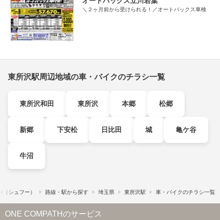
オートバックス立川若葉
＼２ヶ月前から受けられる！／オートバックス車検
東所沢駅周辺地域の車・バイクのチラシ一覧
東所沢和田
東所沢
本郷
松郷
新郷
下安松
日比田
城
亀ケ谷
牛沼
o!​（シュフー）
路線・駅から探す
埼玉県
東所沢駅
車・バイクのチラシ一覧
ONE COMPATHのサービス