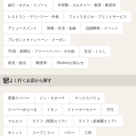
旅行・ホテル・リゾート
学習塾・カルチャー・教育・教習所
レストラン・デリバリー・外食
フォトスタジオ・プリントサービス
アミューズメント
保険・共済・金融
冠婚葬祭・イベント
プレゼントキャンペーン・クーポン
TV局・新聞社・フリーペーパー・その他
生活・くらし
政党・政治
郵便局
Shufoo!お知らせ
よく行くお店から探す
業務スーパー
ドン・キホーテ
マックスバリュ
スーパーみらべる
イオン
イトーヨーカドー
万代
マルエツ
ライフ（関西エリア）
ライフ（首都圏エリア）
サミット
コープこうべ
バロー
三和