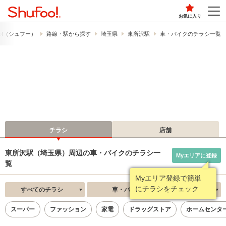
お気に入り
o!​（シュフー）
路線・駅から探す
埼玉県
東所沢駅
車・バイクのチラシ一覧
チラシ
店舗
東所沢駅（埼玉県）周辺の車・バイクのチラシ一
Myエリアに登録
覧
Myエリア登録で簡単
にチラシをチェック
すべてのチラシ
車・バイク
新着順
スーパー
ファッション
家電
ドラッグストア
ホームセンタ