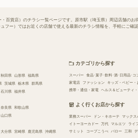
ー・百貨店）のチラシ一覧ページです。原市駅（埼玉県）周辺店舗のお
o!（シュフー）ではお近くの店舗で使える最新のチラシ情報を、手軽にご
カテゴリから探す
スーパー
食品･菓子･飲料･酒･日用品･コ
秋田県
山形県
福島県
家電店
ファッション
キッズ・ベビー・
県
茨城県
栃木県
群馬県
携帯・通信・家電
ヘルス＆ビューティ・
石川県
福井県
よく行くお店から探す
奈良県
和歌山県
山口県
業務スーパー
ドン・キホーテ
マックス
イトーヨーカドー
万代
マルエツ
ライ
サミット
コープこうべ
バロー
三和
デ
大分県
宮崎県
鹿児島県
沖縄県