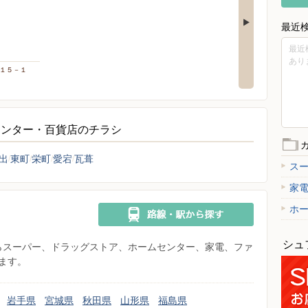
最近
最近
あり
目１５－１
センター・百貨店のチラシ
出
東町
栄町
愛宕
瓦葺
ス
家
ホ
シュ
県からスーパー、ドラッグストア、ホームセンター、家電、ファ
ます。
岩手県
宮城県
秋田県
山形県
福島県