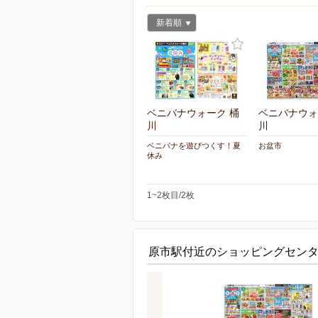
新着順
ベニバナウォーク 桶
ベニバナウォ
川
川
ベニバナを遊びつくす！夏
お盆市
休み
1~2枚目/2枚
原市駅付近のショッピングセン