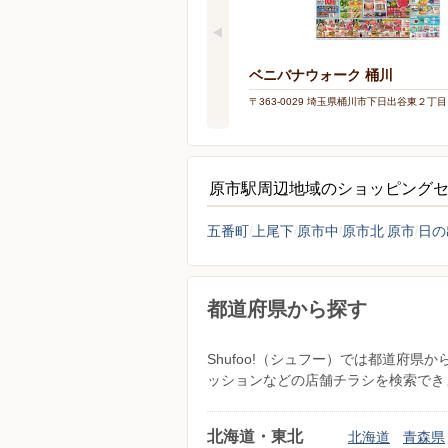
ベニバナウォーク 桶川
〒363-0029 埼玉県桶川市下日出谷東２丁
原市駅周辺地域のショッピング
五番町
上尾下
原市中
原市北
原市
日の
都道府県から探す
Shufoo!（シュフー）では都道府
ッションなどの店舗チラシを検索でき
北海道・東北
北海道
青森県