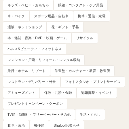
キッズ・ベビー・おもちゃ
眼鏡・コンタクト・ケア用品
車・バイク
スポーツ用品・自転車
携帯・通信・家電
通販・ネットショップ
花・ギフト・手芸
本・雑誌・音楽・DVD・映画・ゲーム
リサイクル
ヘルス&ビューティ・フィットネス
マンション・戸建・リフォーム・レンタル収納
旅行・ホテル・リゾート
学習塾・カルチャー・教育・教習所
レストラン・デリバリー・外食
フォトスタジオ・プリントサービス
アミューズメント
保険・共済・金融
冠婚葬祭・イベント
プレゼントキャンペーン・クーポン
TV局・新聞社・フリーペーパー・その他
生活・くらし
政党・政治
郵便局
Shufoo!お知らせ