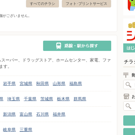
すべてのチラシ
フォト･プリントサービス
舗がございません。
県からスーパー、ドラッグストア、ホームセンター、家電、ファ
チラ
ます。
岩手県
宮城県
秋田県
山形県
福島県
県
埼玉県
千葉県
茨城県
栃木県
群馬県
新潟県
富山県
石川県
福井県
岐阜県
三重県