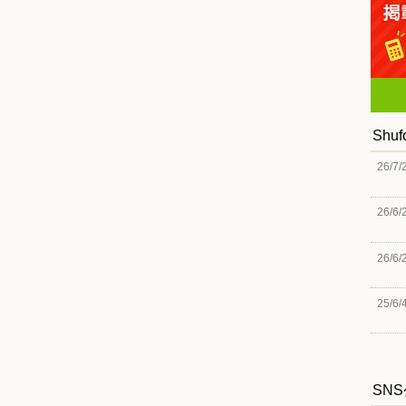
Shu
26/7/
26/6/
26/6/
25/6/
SN