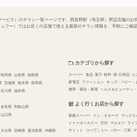
サービス）のチラシ一覧ページです。西吾野駅（埼玉県）周辺店舗のお
o!（シュフー）ではお近くの店舗で使える最新のチラシ情報を、手軽にご
カテゴリから探す
スーパー
食品･菓子･飲料･酒･日用品･コ
秋田県
山形県
福島県
家電店
ファッション
キッズ・ベビー・
県
茨城県
栃木県
群馬県
携帯・通信・家電
ヘルス＆ビューティ・
石川県
福井県
よく行くお店から探す
奈良県
和歌山県
山口県
業務スーパー
ドン・キホーテ
マックス
イトーヨーカドー
万代
マルエツ
ライ
サミット
コープこうべ
バロー
三和
デ
大分県
宮崎県
鹿児島県
沖縄県