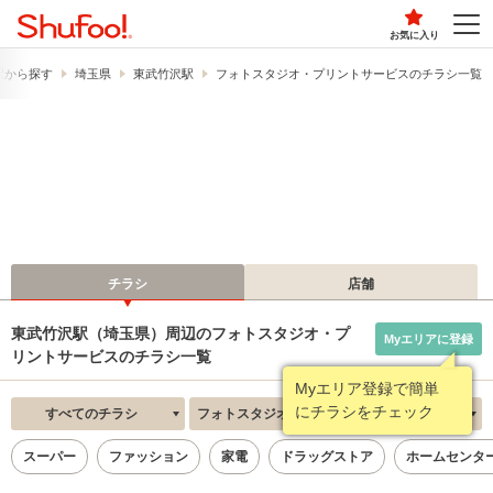
お気に入り
駅から探す
埼玉県
東武竹沢駅
フォトスタジオ・プリントサービスのチラシ一覧
チラシ
店舗
東武竹沢駅（埼玉県）周辺のフォトスタジオ・プ
Myエリアに登録
リントサービスのチラシ一覧
Myエリア登録で簡単
にチラシをチェック
すべてのチラシ
フォトスタジオ・プリントサービス
新着順
スーパー
ファッション
家電
ドラッグストア
ホームセンタ