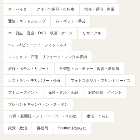
車・バイク
スポーツ用品・自転車
携帯・通信・家電
通販・ネットショップ
花・ギフト・手芸
本・雑誌・音楽・DVD・映画・ゲーム
リサイクル
ヘルス&ビューティ・フィットネス
マンション・戸建・リフォーム・レンタル収納
旅行・ホテル・リゾート
学習塾・カルチャー・教育・教習所
レストラン・デリバリー・外食
フォトスタジオ・プリントサービス
アミューズメント
保険・共済・金融
冠婚葬祭・イベント
プレゼントキャンペーン・クーポン
TV局・新聞社・フリーペーパー・その他
生活・くらし
政党・政治
郵便局
Shufoo!お知らせ