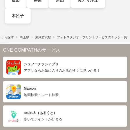
飯田
勝呂
角山
みどりが丘
木呂子
駅から探す
埼玉県
東武竹沢駅
フォトスタジオ・プリントサービスのチラシ一覧
ONE COMPATHのサービス
シュフーチラシアプリ
アプリならお気に入りのお店がすぐに見つかる！
Mapion
地図検索・ルート検索
aruku&（あるくと）
歩いてポイントが貯まる