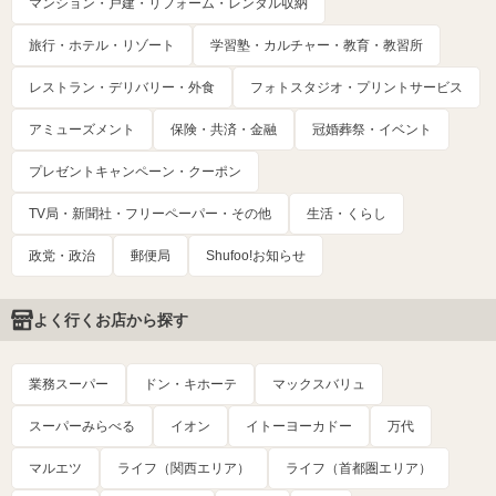
マンション・戸建・リフォーム・レンタル収納
旅行・ホテル・リゾート
学習塾・カルチャー・教育・教習所
レストラン・デリバリー・外食
フォトスタジオ・プリントサービス
アミューズメント
保険・共済・金融
冠婚葬祭・イベント
プレゼントキャンペーン・クーポン
TV局・新聞社・フリーペーパー・その他
生活・くらし
政党・政治
郵便局
Shufoo!お知らせ
よく行くお店から探す
業務スーパー
ドン・キホーテ
マックスバリュ
スーパーみらべる
イオン
イトーヨーカドー
万代
マルエツ
ライフ（関西エリア）
ライフ（首都圏エリア）