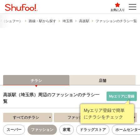
お気に入り
o!​（シュフー）
路線・駅から探す
埼玉県
高坂駅
ファッションのチラシ一覧
チラシ
店舗
高坂駅（埼玉県）周辺のファッションのチラシ一
Myエリアに登録
覧
Myエリア登録で簡単
にチラシをチェック
すべてのチラシ
ファッション
新着順
スーパー
ファッション
家電
ドラッグストア
ホームセンタ