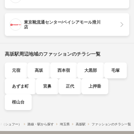
東京靴流通センター/ベイシアモール滑川
店
高坂駅周辺地域のファッションのチラシ一覧
元宿
高坂
西本宿
大黒部
毛塚
あずま町
宮鼻
正代
上押垂
桜山台
o!​（シュフー）
路線・駅から探す
埼玉県
高坂駅
ファッションのチラシ一覧