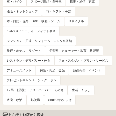
車・バイク
スポーツ用品・自転車
携帯・通信・家電
通販・ネットショップ
花・ギフト・手芸
本・雑誌・音楽・DVD・映画・ゲーム
リサイクル
ヘルス&ビューティ・フィットネス
マンション・戸建・リフォーム・レンタル収納
旅行・ホテル・リゾート
学習塾・カルチャー・教育・教習所
レストラン・デリバリー・外食
フォトスタジオ・プリントサービス
アミューズメント
保険・共済・金融
冠婚葬祭・イベント
プレゼントキャンペーン・クーポン
TV局・新聞社・フリーペーパー・その他
生活・くらし
政党・政治
郵便局
Shufoo!お知らせ
よく行くお店から探す